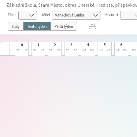
Základní škola, Staré Město, okres Uherské Hradiště, příspěvko
Třída
Učitel
Místnost
Stálý
Tento týden
Příští týden
0
1
2
3
4
5
6
7:00
7:35
7:55
8:40
8:50
9:35
9:45
10:30
10:40
11:25
11:45
12:30
12:45
13:30
13:35