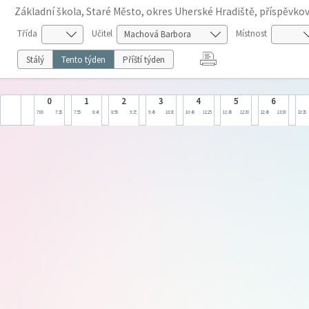
Základní škola, Staré Město, okres Uherské Hradiště, příspěvko
Třída
Učitel
Místnost
Stálý
Tento týden
Příští týden
0
1
2
3
4
5
6
7:00
7:35
7:55
8:40
8:50
9:35
9:45
10:30
10:40
11:25
11:45
12:30
12:45
13:30
13:35