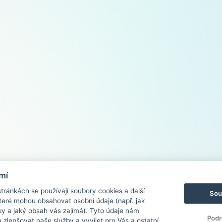
mí
ránkách se používají soubory cookies a další
Sou
 které mohou obsahovat osobní údaje (např. jak
ky a jaký obsah vás zajímá). Tyto údaje nám
Podr
zlepšovat naše služby a vyvíjet pro Vás a ostatní