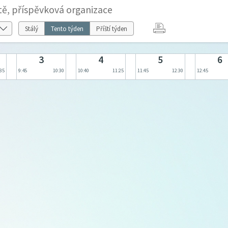
tě, příspěvková organizace
Stálý
Tento týden
Příští týden
3
4
5
6
:35
9:45
10:30
10:40
11:25
11:45
12:30
12:45