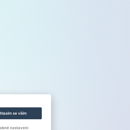
hlasím se vším
obné nastavení