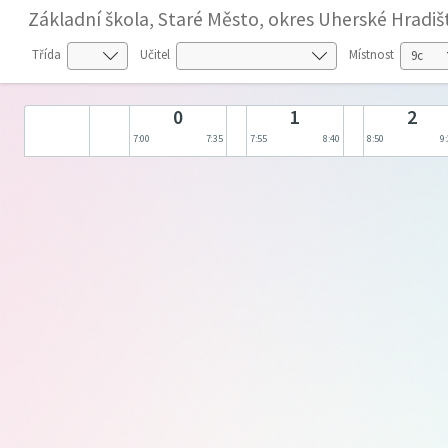
Základní škola, Staré Město, okres Uherské Hradiš
Třída
Učitel
Místnost
0
1
2
7:00
7:35
7:55
8:40
8:50
9