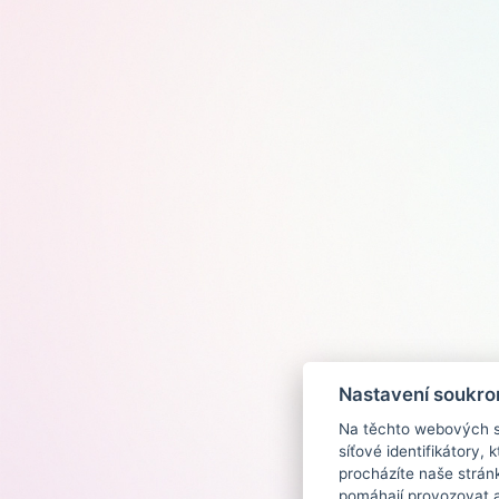
Nastavení soukro
Na těchto webových st
síťové identifikátory,
procházíte naše strán
pomáhají provozovat a 