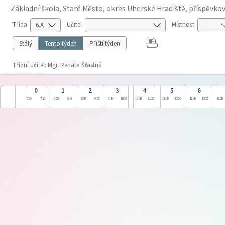
Základní škola, Staré Město, okres Uherské Hradiště, příspěvko
Třída
Učitel
Místnost
Stálý
Tento týden
Příští týden
Třídní učitel: Mgr. Renata Šťastná
0
1
2
3
4
5
6
7:00
7:35
7:55
8:40
8:50
9:35
9:45
10:30
10:40
11:25
11:45
12:30
12:45
13:30
13:35