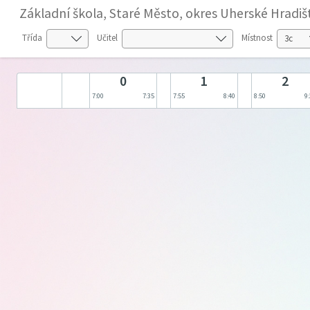
Základní škola, Staré Město, okres Uherské Hradiš
Třída
Učitel
Místnost
0
1
2
7:00
7:35
7:55
8:40
8:50
9