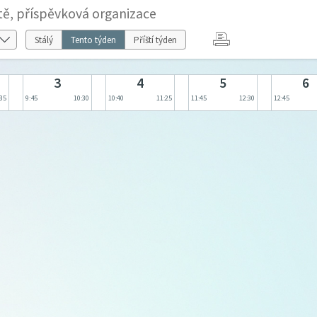
tě, příspěvková organizace
Stálý
Tento týden
Příští týden
3
4
5
6
:35
9:45
10:30
10:40
11:25
11:45
12:30
12:45