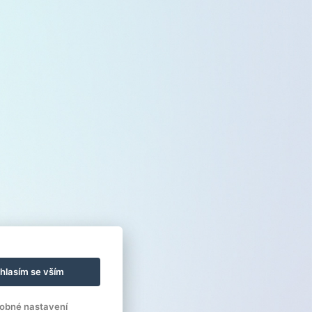
hlasím se vším
obné nastavení