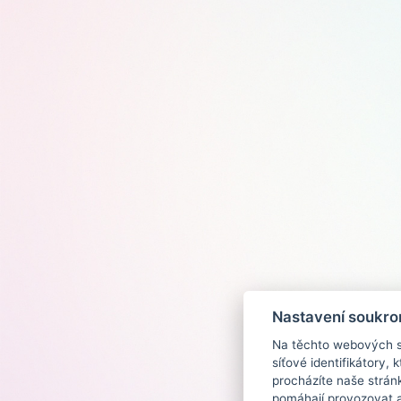
Nastavení soukro
Na těchto webových st
síťové identifikátory,
procházíte naše strán
pomáhají provozovat a 