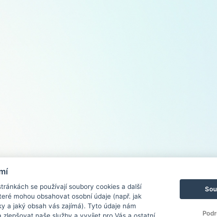
mí
ránkách se používají soubory cookies a další
Sou
 které mohou obsahovat osobní údaje (např. jak
ky a jaký obsah vás zajímá). Tyto údaje nám
Podr
zlepšovat naše služby a vyvíjet pro Vás a ostatní