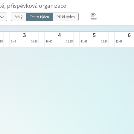
tě, příspěvková organizace
Stálý
Tento týden
Příští týden
3
4
5
6
:35
9:45
10:30
10:40
11:25
11:45
12:30
12:45