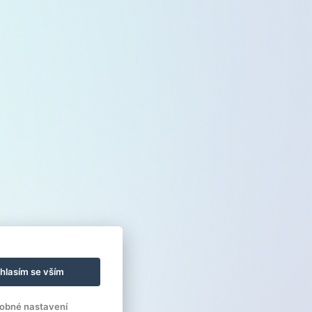
hlasím se vším
obné nastavení