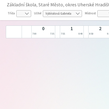
Základní škola, Staré Město, okres Uherské Hradiš
Třída
Učitel
Místnost
0
1
2
7:00
7:35
7:55
8:40
8:50
9