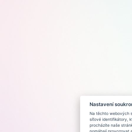
Nastavení soukro
Na těchto webových st
síťové identifikátory,
procházíte naše strán
pomáhají provozovat a 