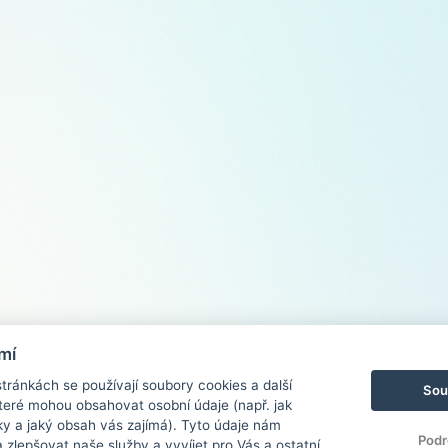
mí
ránkách se používají soubory cookies a další
Sou
 které mohou obsahovat osobní údaje (např. jak
ky a jaký obsah vás zajímá). Tyto údaje nám
Podr
zlepšovat naše služby a vyvíjet pro Vás a ostatní