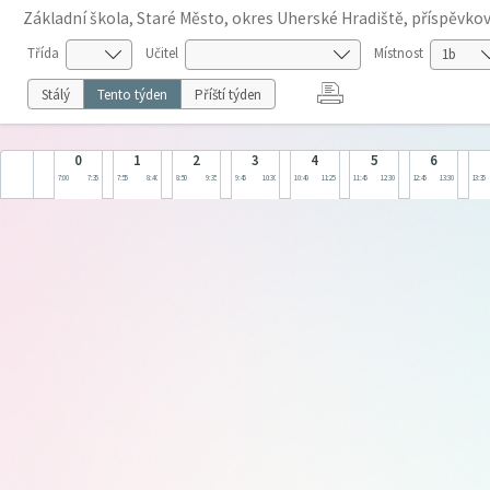
Základní škola, Staré Město, okres Uherské Hradiště, příspěvko
Třída
Učitel
Místnost
Stálý
Tento týden
Příští týden
0
1
2
3
4
5
6
7:00
7:35
7:55
8:40
8:50
9:35
9:45
10:30
10:40
11:25
11:45
12:30
12:45
13:30
13:35