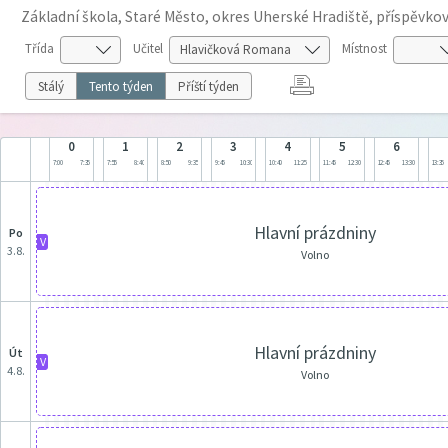
Základní škola, Staré Město, okres Uherské Hradiště, příspěvko
Třída
Učitel
Místnost
Stálý
Tento týden
Příští týden
0
1
2
3
4
5
6
7:00
7:35
7:55
8:40
8:50
9:35
9:45
10:30
10:40
11:25
11:45
12:30
12:45
13:30
13:35
Hlavní prázdniny
po
V
3.8.
Volno
Hlavní prázdniny
út
V
4.8.
Volno