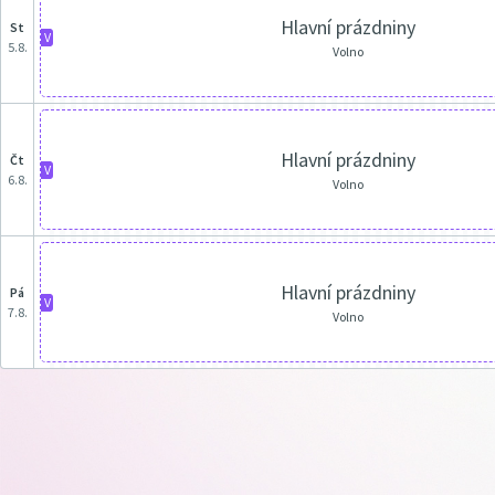
Hlavní prázdniny
st
V
5.8.
Volno
Hlavní prázdniny
čt
V
6.8.
Volno
Hlavní prázdniny
pá
V
7.8.
Volno