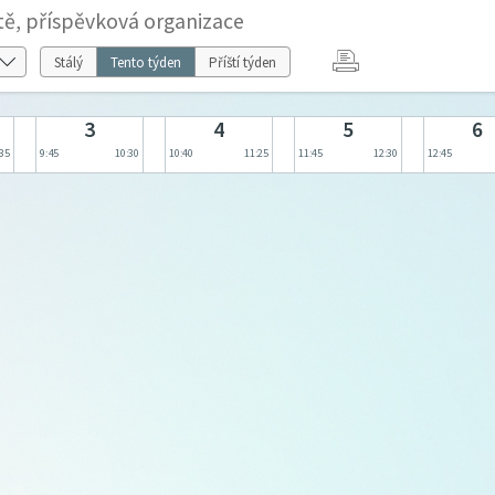
tě, příspěvková organizace
Stálý
Tento týden
Příští týden
3
4
5
6
:35
9:45
10:30
10:40
11:25
11:45
12:30
12:45