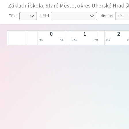
Základní škola, Staré Město, okres Uherské Hradiš
Třída
Učitel
Místnost
0
1
2
7:00
7:35
7:55
8:40
8:50
9