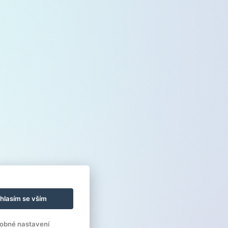
hlasím se vším
obné nastavení