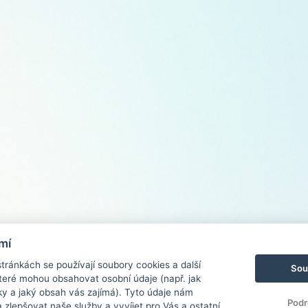
mí
ránkách se používají soubory cookies a další
Sou
 které mohou obsahovat osobní údaje (např. jak
ky a jaký obsah vás zajímá). Tyto údaje nám
Podr
zlepšovat naše služby a vyvíjet pro Vás a ostatní