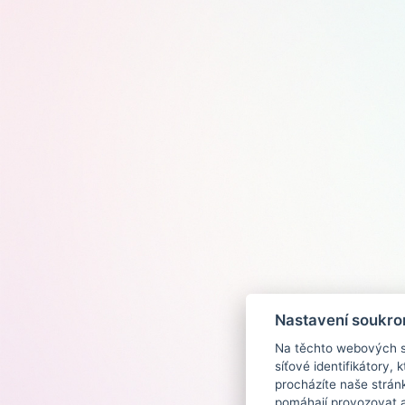
Nastavení soukro
Na těchto webových st
síťové identifikátory,
procházíte naše strán
pomáhají provozovat a 