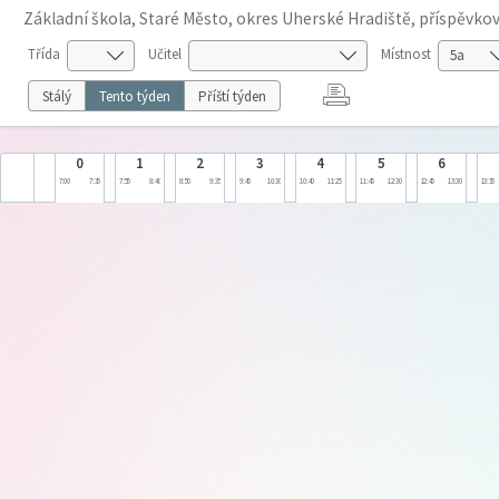
Základní škola, Staré Město, okres Uherské Hradiště, příspěvko
Třída
Učitel
Místnost
Stálý
Tento týden
Příští týden
0
1
2
3
4
5
6
7:00
7:35
7:55
8:40
8:50
9:35
9:45
10:30
10:40
11:25
11:45
12:30
12:45
13:30
13:35