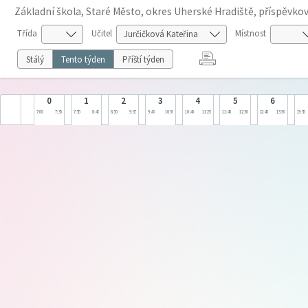
Základní škola, Staré Město, okres Uherské Hradiště, příspěvko
Třída
Učitel
Místnost
Stálý
Tento týden
Příští týden
0
1
2
3
4
5
6
7:00
7:35
7:55
8:40
8:50
9:35
9:45
10:30
10:40
11:25
11:45
12:30
12:45
13:30
13:35