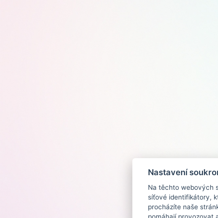
Nastavení soukro
Na těchto webových st
síťové identifikátory,
procházíte naše strán
pomáhají provozovat a 