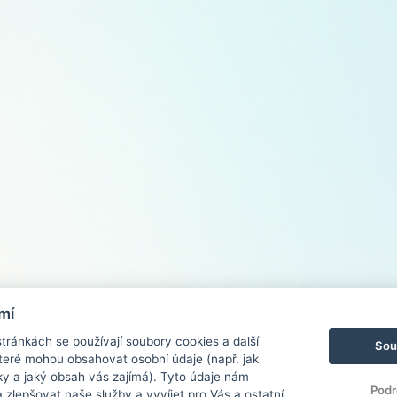
mí
ránkách se používají soubory cookies a další
Sou
 které mohou obsahovat osobní údaje (např. jak
ky a jaký obsah vás zajímá). Tyto údaje nám
Podr
zlepšovat naše služby a vyvíjet pro Vás a ostatní