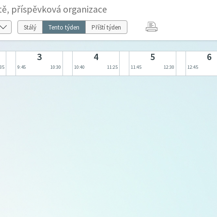
tě, příspěvková organizace
Stálý
Tento týden
Příští týden
3
4
5
6
:35
9:45
10:30
10:40
11:25
11:45
12:30
12:45