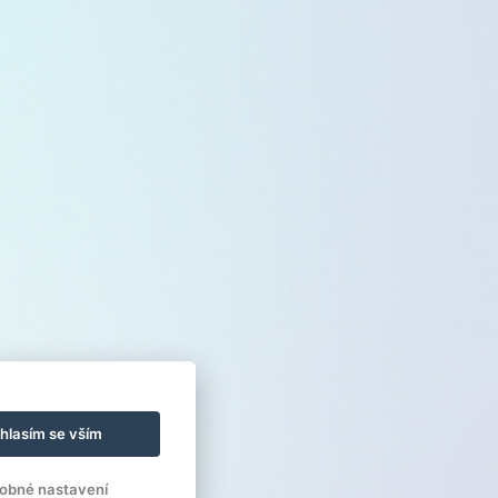
hlasím se vším
obné nastavení