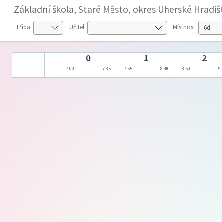
Základní škola, Staré Město, okres Uherské Hradiš
Třída
Učitel
Místnost
0
1
2
7:00
7:35
7:55
8:40
8:50
9