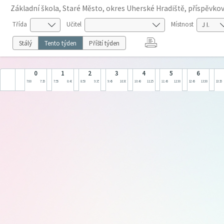
Základní škola, Staré Město, okres Uherské Hradiště, příspěvko
Třída
Učitel
Místnost
Stálý
Tento týden
Příští týden
0
1
2
3
4
5
6
7:00
7:35
7:55
8:40
8:50
9:35
9:45
10:30
10:40
11:25
11:45
12:30
12:45
13:30
13:35