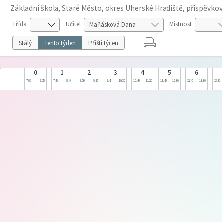
Základní škola, Staré Město, okres Uherské Hradiště, příspěvko
Třída
Učitel
Místnost
Stálý
Tento týden
Příští týden
0
1
2
3
4
5
6
7:00
7:35
7:55
8:40
8:50
9:35
9:45
10:30
10:40
11:25
11:45
12:30
12:45
13:30
13:35