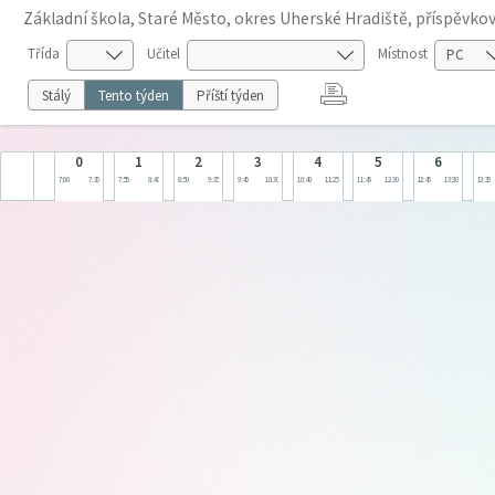
Základní škola, Staré Město, okres Uherské Hradiště, příspěvko
Třída
Učitel
Místnost
Stálý
Tento týden
Příští týden
0
1
2
3
4
5
6
7:00
7:35
7:55
8:40
8:50
9:35
9:45
10:30
10:40
11:25
11:45
12:30
12:45
13:30
13:35