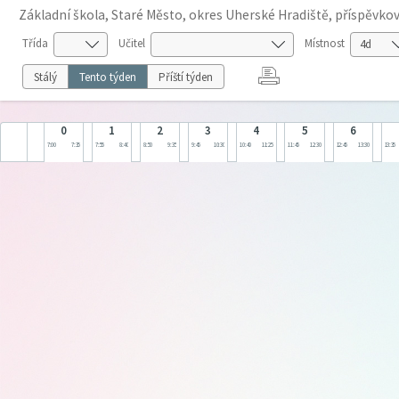
Základní škola, Staré Město, okres Uherské Hradiště, příspěvko
Třída
Učitel
Místnost
Stálý
Tento týden
Příští týden
0
1
2
3
4
5
6
7:00
7:35
7:55
8:40
8:50
9:35
9:45
10:30
10:40
11:25
11:45
12:30
12:45
13:30
13:35