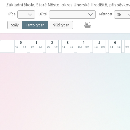
Základní škola, Staré Město, okres Uherské Hradiště, příspěvko
Třída
Učitel
Místnost
Stálý
Tento týden
Příští týden
0
1
2
3
4
5
6
7:00
7:35
7:55
8:40
8:50
9:35
9:45
10:30
10:40
11:25
11:45
12:30
12:45
13:30
13:35