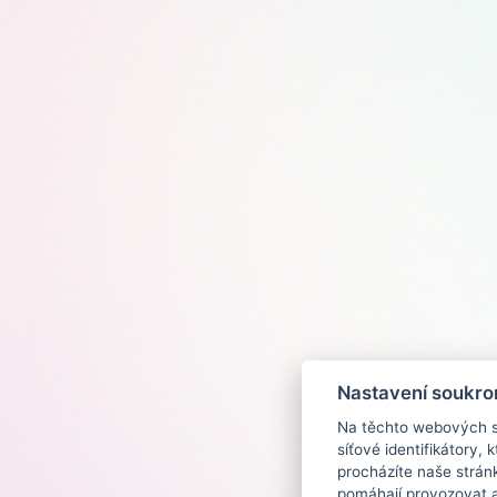
Nastavení soukro
Na těchto webových st
síťové identifikátory,
procházíte naše strán
pomáhají provozovat a 