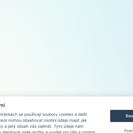
mí
ránkách se používají soubory cookies a další
Sou
 které mohou obsahovat osobní údaje (např. jak
ky a jaký obsah vás zajímá). Tyto údaje nám
Podr
zlepšovat naše služby a vyvíjet pro Vás a ostatní