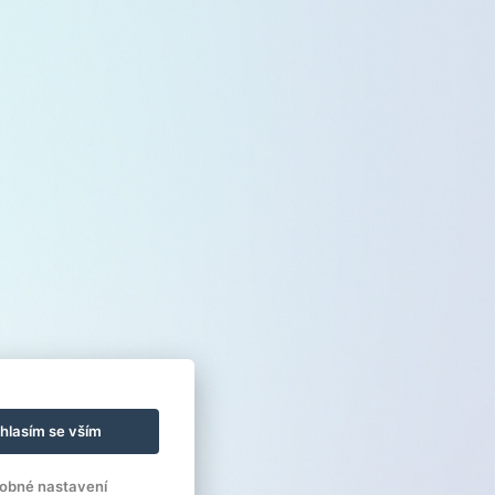
hlasím se vším
obné nastavení