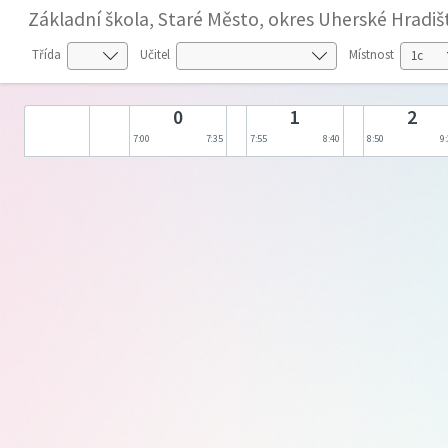
Základní škola, Staré Město, okres Uherské Hradiš
Třída
Učitel
Místnost
0
1
2
7:00
7:35
7:55
8:40
8:50
9