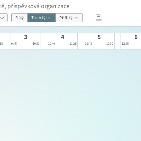
tě, příspěvková organizace
Stálý
Tento týden
Příští týden
3
4
5
6
:35
9:45
10:30
10:40
11:25
11:45
12:30
12:45