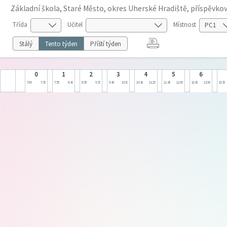
Základní škola, Staré Město, okres Uherské Hradiště, příspěvko
Třída
Učitel
Místnost
Stálý
Tento týden
Příští týden
0
1
2
3
4
5
6
7:00
7:35
7:55
8:40
8:50
9:35
9:45
10:30
10:40
11:25
11:45
12:30
12:45
13:30
13:35