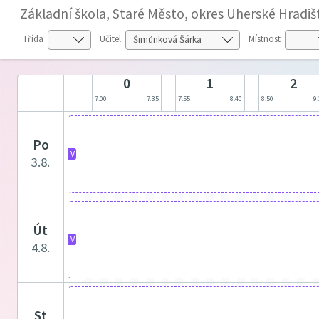
Základní škola, Staré Město, okres Uherské Hradiš
Třída
Učitel
Místnost
0
1
2
7:00
7:35
7:55
8:40
8:50
9
po
V
3.8.
út
V
4.8.
st