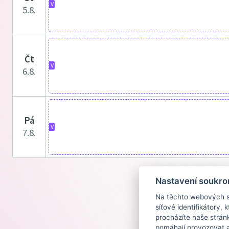
V
5.8.
čt
V
6.8.
pá
V
7.8.
Nastavení soukro
Na těchto webových st
síťové identifikátory,
procházíte naše strán
pomáhají provozovat a 