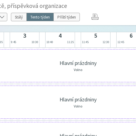
tě, příspěvková organizace
Stálý
Tento týden
Příští týden
3
4
5
6
:35
9:45
10:30
10:40
11:25
11:45
12:30
12:45
Hlavní prázdniny
Volno
Hlavní prázdniny
Volno
Hlavní prázdniny