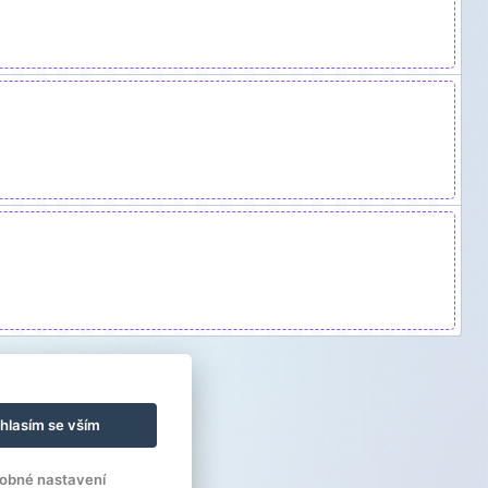
hlasím se vším
obné nastavení