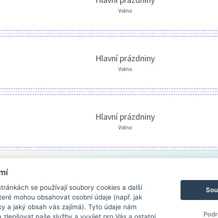
Volno
Hlavní prázdniny
Volno
Hlavní prázdniny
Volno
mí
ránkách se používají soubory cookies a další
Sou
 které mohou obsahovat osobní údaje (např. jak
ky a jaký obsah vás zajímá). Tyto údaje nám
Podr
zlepšovat naše služby a vyvíjet pro Vás a ostatní