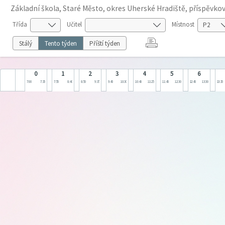
Základní škola, Staré Město, okres Uherské Hradiště, příspěvko
Třída
Učitel
Místnost
Stálý
Tento týden
Příští týden
0
1
2
3
4
5
6
7:00
7:35
7:55
8:40
8:50
9:35
9:45
10:30
10:40
11:25
11:45
12:30
12:45
13:30
13:35