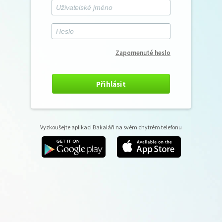
Zapomenuté heslo
Přihlásit
Vyzkoušejte aplikaci Bakaláři na svém chytrém telefonu